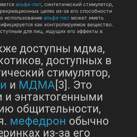
ляется
альфа-пвп
, синтетический стимулятор,
 рекреационных целях из-за его способности
то использование
альфа-пвп
может иметь
ссифицируется как контролируемое вещество.
ступным для лиц, ищущих его эффекты в
кже доступны мдма,
ркотиков, доступных в
ический стимулятор,
и
МДМА
и
[3]. Это
 и энтактогенными
ию общительности,
мефедрон
я.
обычно
еринках из-за его