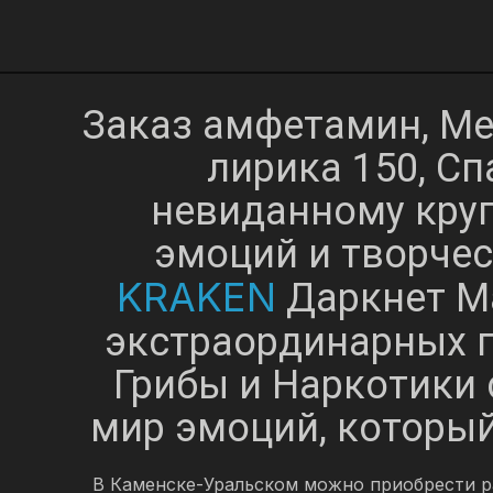
Заказ амфетамин, Меф
лирика 150, Сп
невиданному кру
эмоций и творчес
KRAKEN
Даркнет Ма
экстраординарных п
Грибы и Наркотики 
мир эмоций, которы
В Каменске-Уральском можно приобрести р