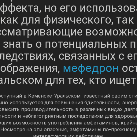
ффекта, но его использо
как для физического, так
ассматривающие возможн
 знать о потенциальных по
едствиях, связанных с е
мефедрон
оображения,
ост
льском для тех, кто ищет
доступный в Каменске-Уральском, известный своим с
чно используется для повышения бдительности, энерги
овысить производительность в различных видах деят
тности и неблагоприятным последствиям для здоровь
ющих возможность употребления амфетаминов, крайн
. Несмотря на эти опасения, амфетамины по-прежнему 
интересуется их действием.