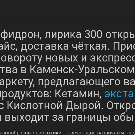
идрон, лирика 300 откры
айс, доставка чёткая. Пр
говороту новых и экспрес
тва в Каменск-Уральском
ркету, предлагающего ва
экста
родуктов: Кетамин,
с Кислотной Дырой. Откр
й выходит за границы обы
азнообразные наркотики, отвечающие различным пре