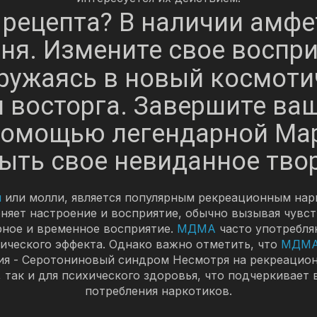
 рецепта? В наличии амфе
дня. Измените свое воспри
гружаясь в новый космот
и восторга. Завершите в
помощью легендарной Мар
ыть свое невиданное тво
и
или молли, является популярным рекреационным нарк
няет настроение и восприятие, обычно вызывая чувс
рное и временное восприятие.
МДМА
часто употребляю
рического эффекта. Однако важно отметить, что
МДМ
мия - Серотониновый синдром Несмотря на рекреацио
, так и для психического здоровья, что подчеркивает
потребления наркотиков.