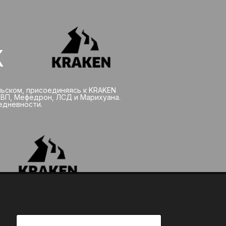
К
ьском, присоединяясь к KRAKEN
ВП, Мефедрон, ЛСД и Марихуана.
едневности.