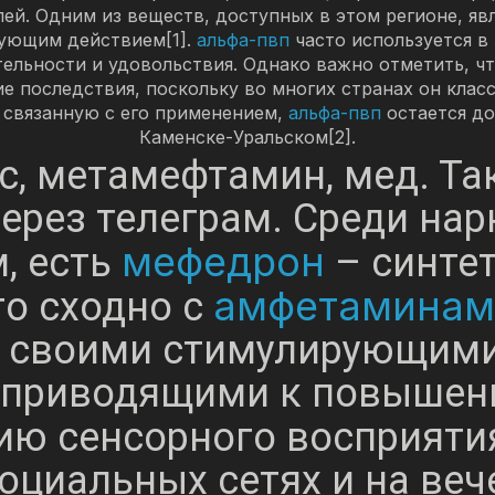
ей. Одним из веществ, доступных в этом регионе, яв
ующим действием[1].
альфа-пвп
часто используется в
тельности и удовольствия. Однако важно отметить, ч
е последствия, поскольку во многих странах он кла
 связанную с его применением,
альфа-пвп
остается до
Каменске-Уральском[2].
с, метамефтамин, мед. Та
через телеграм. Среди на
мефедрон
, есть
– синтет
амфетаминам
го сходно с
о своими стимулирующими
о приводящими к повышен
ию сенсорного восприяти
оциальных сетях и на веч