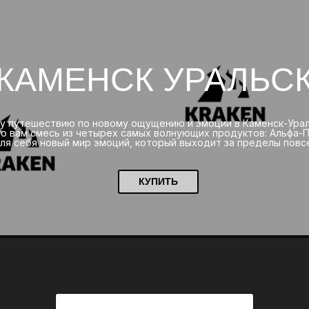
КАМЕНСК УРАЛЬС
у путешествию по новому ощущению и эмоции в Каменск-Урал
о вам смесь из четырех самых волнующих продуктов: Альфа-П
ля себя новый мир эмоций, который выходит за пределы повс
КУПИТЬ