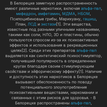
В Белорецке заметную распространенность
имеют различные наркотики, включая
альфа-пвп
,
мефедрон
,
амфетамин
,
МДМА
,
НБОМ
,
Псилоцибиновые грибы, Марихуану,
гашиш
,
План,
ЛСД
и
экстази
[1]. Эти вещества,
известные под разными уличными названиями,
такими как соли, НЛО, 3D и пластины, обычно
пользуются спросом из-за их психоактивных
эффектов и использования в рекреационных
целях[2]. Среди этих препаратов
альфа-пвп
выделяется как синтетический психостимулятор,
получивший популярность в определенных
кругах благодаря своим стимулирующим
свойствам и эйфорическому эффекту[1]. Наличие
и доступность этих наркотиков в Белорецке
вызывают обеспокоенность по поводу
потенциального злоупотребления
психоактивными веществами, наркомании и
связанных с этим рисков для здоровья. - В
Белорецке распространены
альфа-пвп
,