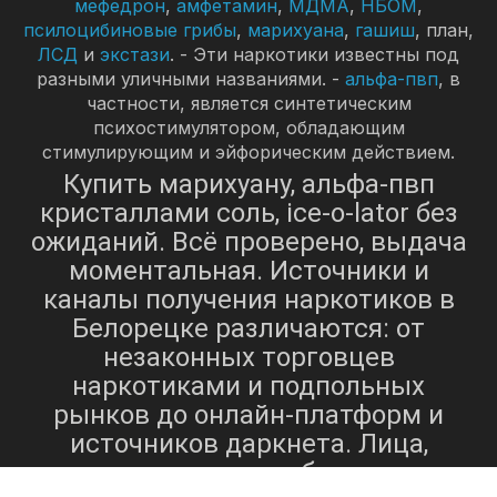
мефедрон
,
амфетамин
,
МДМА
,
НБОМ
,
псилоцибиновые грибы
,
марихуана
,
гашиш
, план,
ЛСД
и
экстази
. - Эти наркотики известны под
разными уличными названиями. -
альфа-пвп
, в
частности, является синтетическим
психостимулятором, обладающим
стимулирующим и эйфорическим действием.
Купить марихуану, альфа-пвп
кристаллами соль, ice-o-lator без
ожиданий. Всё проверено, выдача
моментальная. Источники и
каналы получения наркотиков в
Белорецке различаются: от
незаконных торговцев
наркотиками и подпольных
рынков до онлайн-платформ и
источников даркнета. Лица,
стремящиеся приобрести эти