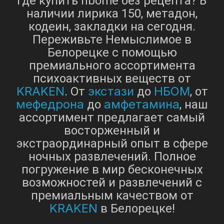
Где купить nbome без рецепта? В
наличии лирика 150, метадон,
кодеин, закладки на сегодня.
Переживьте Немыслимое в
Белорецке с помощью
премиального ассортимента
психоактивных веществ от
KRAKEN
экстази
НБОМ
. От
до
, от
мефедрона
амфетамина
до
, наш
ассортимент предлагает самый
восторженный и
экстраординарный опыт в сфере
ночных развлечений. Полное
погружение в мир бесконечных
возможностей и развлечений с
премиальным качеством от
KRAKEN
в Белорецке!